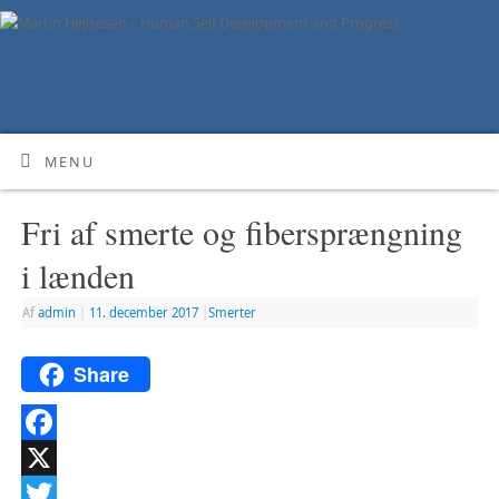
MENU
Fri af smerte og fibersprængning
i lænden
Af
admin
|
11. december 2017
|
Smerter
Share
Facebook
X