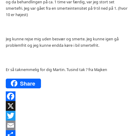
og da behandlingen på ca. 1 time var færdig, var jeg stort set
smertefri. Jeg var gået fra en smerteintensitet på 9 til ned på 1. (hvor
10 er højest)
Jeg kunne rejse mig uden besvær og smerte. Jeg kunne igen gå
problemfrit og jeg kunne endda køre i bil smertefrit.
Er så taknemmelig for dig Martin. Tusind tak ? fra Majken
Share
Facebook
X
Twitter
Email