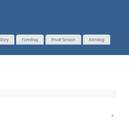
Story
Foredrag
Privat Session
Astrologi
»