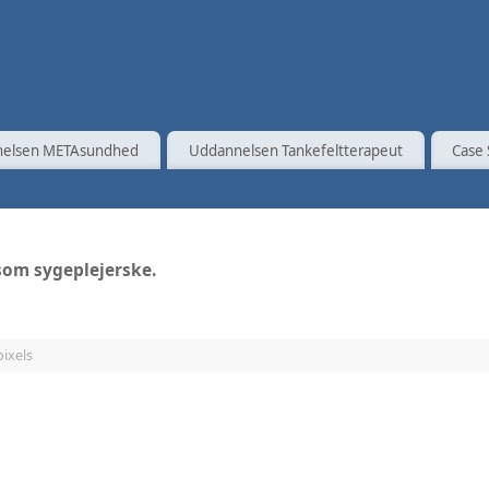
elsen METAsundhed
Uddannelsen Tankefeltterapeut
Case 
som sygeplejerske.
ixels