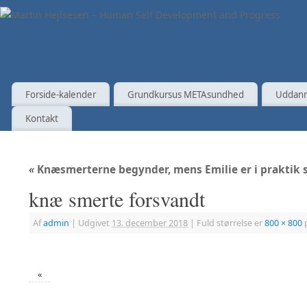
Forside-kalender
Grundkursus METAsundhed
Uddann
Kontakt
«
Knæsmerterne begynder, mens Emilie er i praktik 
knæ smerte forsvandt
Af
admin
|
Udgivet
13. december 2018
|
Fuld størrelse er
800 × 800
p
«