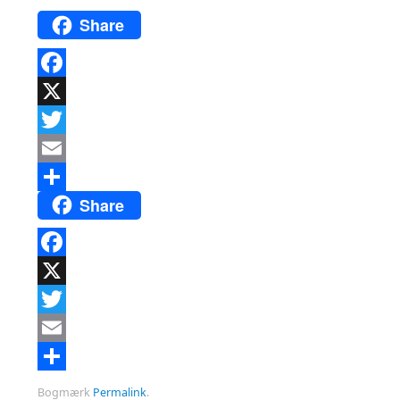
Share
Facebook
X
Twitter
Email
Share
Del
Facebook
X
Twitter
Email
Del
Bogmærk
Permalink
.