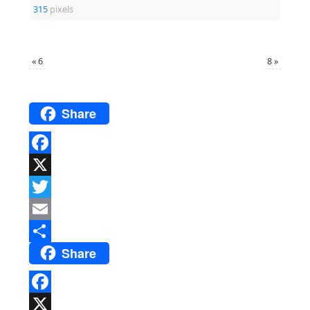
315
pixels
«
6
8
»
Share
Facebook
X
Twitter
Email
Share
Del
Facebook