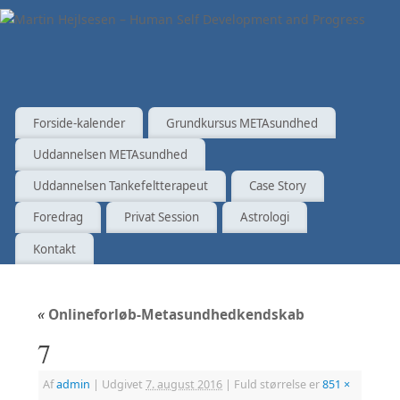
Forside-kalender
Grundkursus METAsundhed
Uddannelsen METAsundhed
Uddannelsen Tankefeltterapeut
Case Story
Foredrag
Privat Session
Astrologi
Kontakt
«
Onlineforløb-Metasundhedkendskab
7
Af
admin
|
Udgivet
7. august 2016
|
Fuld størrelse er
851 ×