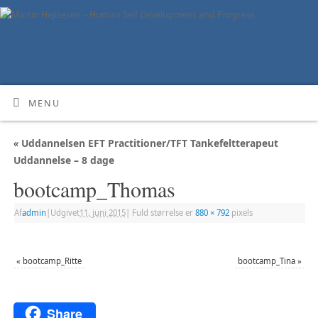
MENU
«
Uddannelsen EFT Practitioner/TFT Tankefeltterapeut
Uddannelse – 8 dage
bootcamp_Thomas
Af
admin
|
Udgivet
11. juni 2015
|
Fuld størrelse er
880 × 792
pixels
«
bootcamp_Ritte
bootcamp_Tina
»
Share