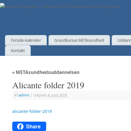
Forside-kalender
Grundkursus METAsundhed
Uddann
Kontakt
«
METAsundhedsuddannelsen
Alicante folder 2019
Af
admin
|
Udgivet
4. juni 2018
alicante-folder-2019
Share