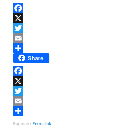
Facebook
X
Twitter
Email
Share
Del
Facebook
X
Twitter
Email
Del
Bogmærk
Permalink
.