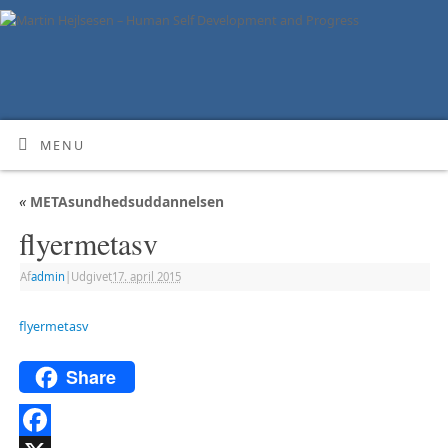
MENU
«
METAsundhedsuddannelsen
flyermetasv
Af
admin
|
Udgivet
17. april 2015
flyermetasv
Share